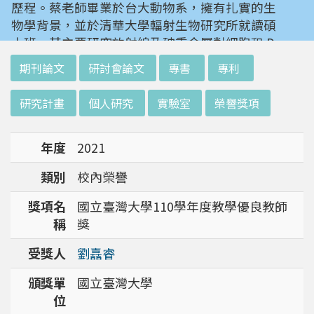
歷程。蔡老師畢業於台大動物系，擁有扎實的生
物學背景，並於清華大學輻射生物研究所就讀碩
士班。其主要研究放射線及砷重金屬對細胞和 D
NA 的傷害及細胞表型的改變。就讀陽明大學博
:::
期刊論文
研討會論文
專書
專利
士班時，選定研究長期暴露於低劑量輻射鋼筋下
對人體的影響，並比較其他國家高劑量暴露下的
研究計畫
個人研究
實驗室
榮譽獎項
不同影響。在美國國家衛生研究院從事博士後研
究時，開始了以微陣列技術探討致癌物質，如重
年度
2021
金屬以及輻射線等對腫瘤細胞的影響，同時有效
率分析以及整合生物晶片所產出之大數據。蔡老
類別
校內榮譽
師於1996年回到台灣大學任教後，繼續以生物
晶片搭配生物資訊等為工具，開發專一性生物指
獎項名
國立臺灣大學110學年度教學優良教師
標，應用於精準農業以及偵測癌細胞轉移或復發
稱
獎
等在精準醫療上的應用。同時，蔡老師運用次世
受獎人
劉嚞睿
代定序瞭解台灣乳癌病患中基因體中的變異以及
演化，試圖瞭解癌症復發機制。同時透過次世代
頒獎單
國立臺灣大學
定序解出台灣帝雉全基因體資訊。這樣的訊息是
位
只能從基因組分析而無法從生態調查得知，在在