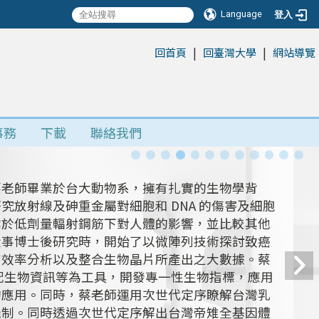
Language
登入
|
|
:::
回首頁
回臺灣大學
網站導覽
事務
下載
聯絡我們
蔡老師畢業於台大動物系，擁有扎實的生物學背
放射線及砷重金屬對細胞和 DNA 的傷害及細胞
露於低劑量輻射鋼筋下對人體的影響，並比較其他
從事博士後研究時，開始了以微陣列技術探討致癌
有效率分析以及整合生物晶片所產出之大數據。蔡
搭配生物資訊等為工具，開發專一性生物指標，應用
的應用。同時，蔡老師運用次世代定序瞭解台灣乳
機制。同時透過次世代定序解出台灣帝雉全基因體