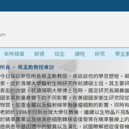
本所規章
師資
招生
課程
研究
學生
所長 • 蔡孟勳教授專訪
今日採訪新任所長蔡孟勳教授，來談談他的學思歷程。
景，並於清華大學輻射生物研究所就讀碩士班。其主要研究
表型的改變。就讀陽明大學博士班時，選定研究長期暴
國家高劑量暴露下的不同影響。在美國國家衛生研究院
物質，如重金屬以及輻射線等對腫瘤細胞的影響，同時
老師於1996年回到台灣大學任教後，繼續以生物晶片
於精準農業以及偵測癌細胞轉移或復發等在精準醫療上
癌病患中基因體中的變異以及演化，試圖瞭解癌症復發