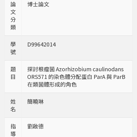
論
博士論文
文
分
類
學
D99642014
號
題
探討根瘤菌 Azorhizobium caulinodans
目
ORS571 的染色體分配蛋白 ParA 與 ParB
在類菌體形成的角色
姓
簡曉琳
名
指
劉啟德
導