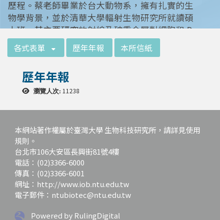
歷程。蔡老師畢業於台大動物系，擁有扎實的生
物學背景，並於清華大學輻射生物研究所就讀碩
士班。其主要研究放射線及砷重金屬對細胞和 D
NA 的傷害及細胞表型的改變。就讀陽明大學博
:::
各式表單
歷年年報
本所信紙
士班時，選定研究長期暴露於低劑量輻射鋼筋下
對人體的影響，並比較其他國家高劑量暴露下的
歷年年報
不同影響。在美國國家衛生研究院從事博士後研
究時，開始了以微陣列技術探討致癌物質，如重
11238
瀏覽人次:
金屬以及輻射線等對腫瘤細胞的影響，同時有效
率分析以及整合生物晶片所產出之大數據。蔡老
師於1996年回到台灣大學任教後，繼續以生物
本網站著作權屬於臺灣大學 生物科技研究所，請詳見使用
晶片搭配生物資訊等為工具，開發專一性生物指
規則。
台北市106大安區長興街81號4樓
標，應用於精準農業以及偵測癌細胞轉移或復發
電話：(02)3366-6000
等在精準醫療上的應用。同時，蔡老師運用次世
傳真：(02)3366-6001
代定序瞭解台灣乳癌病患中基因體中的變異以及
網址：http://www.iob.ntu.edu.tw
演化，試圖瞭解癌症復發機制。同時透過次世代
電子郵件：ntubiotec@ntu.edu.tw
定序解出台灣帝雉全基因體資訊。這樣的訊息是
只能從基因組分析而無法從生態調查得知，在在
Powered by RulingDigital