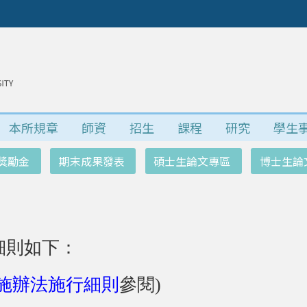
本所規章
師資
招生
課程
研究
學生
獎勵金
期末成果發表
碩士生論文專區
博士生論
細則如下：
施辦法施行細則
參閱)