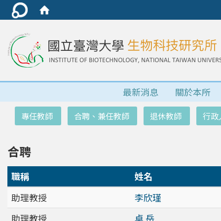
最新消息
關於本所
:::
專任教師
合聘、兼任教師
退休教師
行政
合聘
職稱
姓名
助理教授
李欣瑾
助理教授
卓 岳