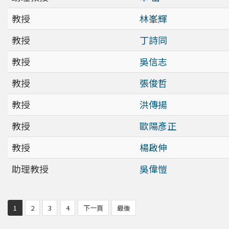
教授
林峯輝
教授
丁詩同
教授
吳信志
教授
張俊哲
教授
洪傳揚
教授
歐陽彥正
教授
楊啟伸
助理教授
吳偉愷
1
2
3
4
下一頁
最後