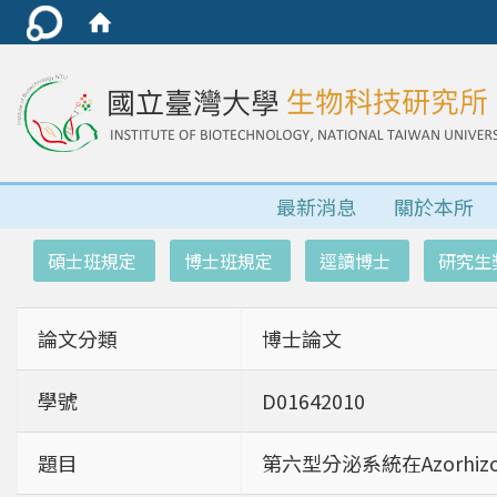
最新消息
關於本所
:::
碩士班規定
博士班規定
逕讀博士
研究生
論文分類
博士論文
學號
D01642010
題目
第六型分泌系統在Azorhizob