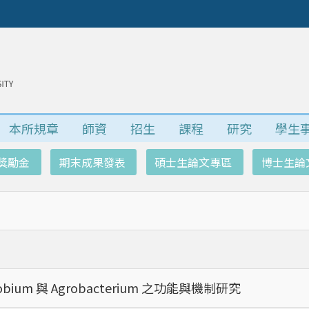
本所規章
師資
招生
課程
研究
學生
獎勵金
期末成果發表
碩士生論文專區
博士生論
ium 與 Agrobacterium 之功能與機制研究