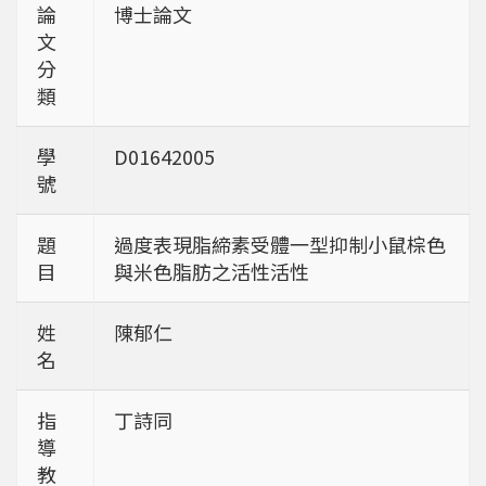
論
博士論文
文
分
類
學
D01642005
號
題
過度表現脂締素受體一型抑制小鼠棕色
目
與米色脂肪之活性活性
姓
陳郁仁
名
指
丁詩同
導
教