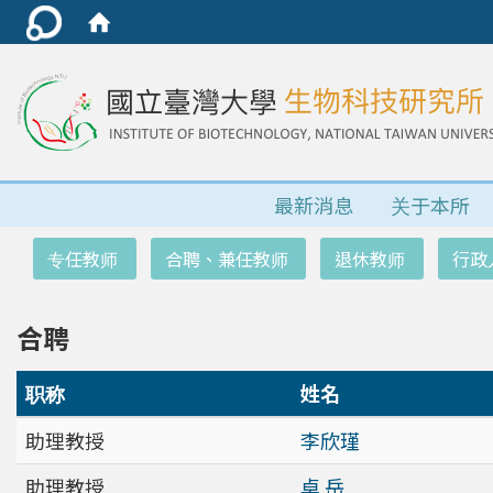
最新消息
关于本所
:::
专任教师
合聘、兼任教师
退休教师
行政
合聘
职称
姓名
助理教授
李欣瑾
助理教授
卓 岳