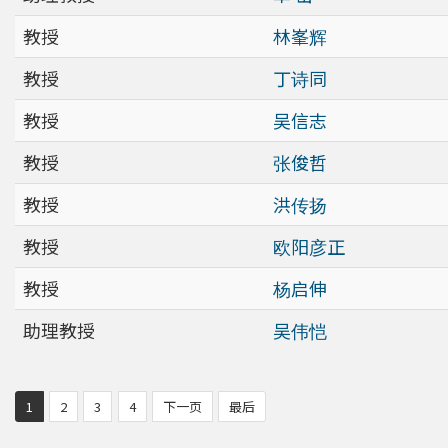
教授
林峯辉
教授
丁诗同
教授
吴信志
教授
张俊哲
教授
洪传扬
教授
欧阳彦正
教授
杨启伸
助理教授
吴伟恺
1
2
3
4
下一页
最后