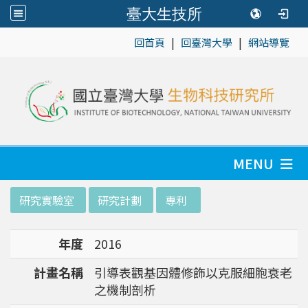
臺大生技所
|
|
:::
回首頁
回臺灣大學
網站導覽
MENU
:::
研究實驗室
研究計劃
專利
年度
2016
計畫名稱
引導表觀基因體修飾以克服細胞衰老
之機制剖析