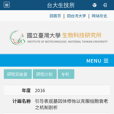
台大生技所
|
|
:::
回首页
回台湾大学
网站导览
MENU
:::
研究实验室
研究计划
专利
年度
2016
计画名称
引导表观基因体修饰以克服细胞衰老
之机制剖析