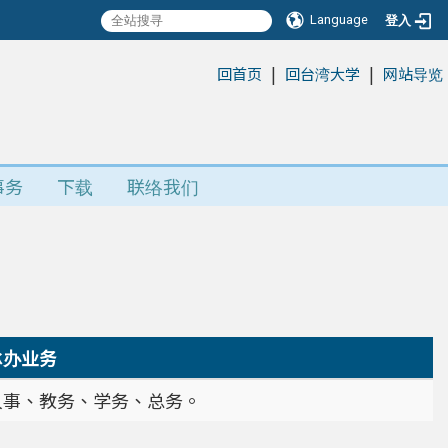
Language
登入
|
|
:::
回首页
回台湾大学
网站导览
事务
下载
联络我们
承办业务
人事、教务、学务、总务。