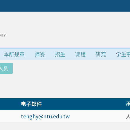
本所规章
师资
招生
课程
研究
学生
人员
电子邮件
tenghy@ntu.edu.tw