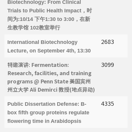
Biotechnology: From Clinical
强调了解台湾特有物种基因资讯的重要性。
Trials to Public Health Impact，
时
间为:
10/14 下午1:30 to 3:00，在
新
生教学馆 102教室举行
2683
International Biotechnology
Lecture, on September 4th, 13:30
3099
特邀演讲: Fermentation:
Research, facilities, and training
programs @ Penn State 美国宾州
州立大学 Ali Demirci 教授(地点异动)
4335
Public Dissertation Defense: B-
box fifth group proteins regulate
flowering time in Arabidopsis