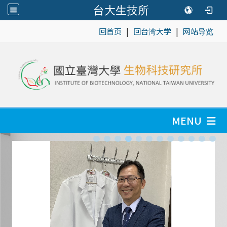
台大生技所
|
|
:::
回首页
回台湾大学
网站导览
MENU