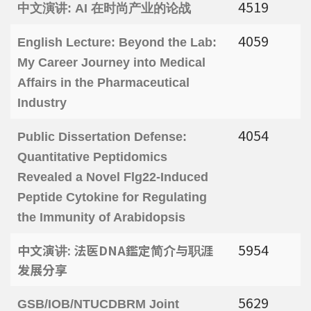
4519
中文演讲: AI 在时尚产业的论战
4059
English Lecture: Beyond the Lab:
My Career Journey into Medical
Affairs in the Pharmaceutical
Industry
4054
Public Dissertation Defense:
Quantitative Peptidomics
Revealed a Novel Flg22-Induced
Peptide Cytokine for Regulating
the Immunity of Arabidopsis
5954
中文演讲: 法医DNA鑑定简介与职涯
发展分享
5629
GSB/IOB/NTUCDBRM Joint