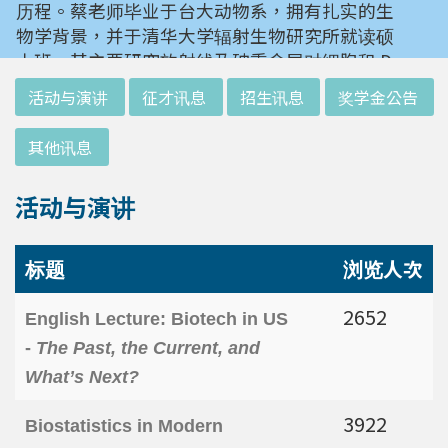
历程。蔡老师毕业于台大动物系，拥有扎实的生
物学背景，并于清华大学辐射生物研究所就读硕
士班。其主要研究放射线及砷重金属对细胞和 D
NA 的伤害及细胞表型的改变。就读阳明大学博
:::
活动与演讲
征才讯息
招生讯息
奖学金公告
士班时，选定研究长期暴露于低剂量辐射钢筋下
对人体的影响，并比较其他国家高剂量暴露下的
其他讯息
不同影响。在美国国家卫生研究院从事博士后研
究时，开始了以微阵列技术探讨致癌物质，如重
活动与演讲
金属以及辐射线等对肿瘤细胞的影响，同时有效
率分析以及整合生物芯片所产出之大数据。蔡老
师于1996年回到台湾大学任教后，继续以生物
标题
浏览人次
芯片搭配生物资讯等为工具，开发专一性生物指
标，应用于精准农业以及侦测癌细胞转移或复发
2652
English Lecture: Biotech in US
等在精准医疗上的应用。同时，蔡老师运用次世
-
The Past, the Current, and
代定序了解台湾乳癌病患中基因体中的变异以及
What’s Next?
演化，试图了解癌症复发机制。同时透过次世代
定序解出台湾帝雉全基因体资讯。这样的讯息是
3922
Biostatistics in Modern
只能从基因组分析而无法从生态调查得知，在在