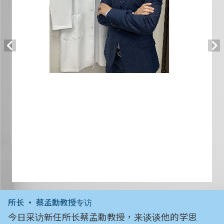
所长 • 蔡孟勳教授专访
今日采访新任所长蔡孟勳教授，来谈谈他的学思