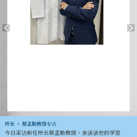
所长 • 蔡孟勳教授专访
今日采访新任所长蔡孟勳教授，来谈谈他的学思