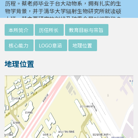
历程。蔡老师毕业于台大动物系，拥有扎实的生
物学背景，并于清华大学辐射生物研究所就读硕
士班。其主要研究放射线及砷重金属对细胞和 D
NA 的伤害及细胞表型的改变。就读阳明大学博
:::
本所简介
历任所长
教育目标与宗旨
士班时，选定研究长期暴露于低剂量辐射钢筋下
对人体的影响，并比较其他国家高剂量暴露下的
核心能力
LOGO意涵
地理位置
不同影响。在美国国家卫生研究院从事博士后研
究时，开始了以微阵列技术探讨致癌物质，如重
地理位置
金属以及辐射线等对肿瘤细胞的影响，同时有效
率分析以及整合生物芯片所产出之大数据。蔡老
师于1996年回到台湾大学任教后，继续以生物
芯片搭配生物资讯等为工具，开发专一性生物指
标，应用于精准农业以及侦测癌细胞转移或复发
等在精准医疗上的应用。同时，蔡老师运用次世
代定序了解台湾乳癌病患中基因体中的变异以及
演化，试图了解癌症复发机制。同时透过次世代
定序解出台湾帝雉全基因体资讯。这样的讯息是
只能从基因组分析而无法从生态调查得知，在在