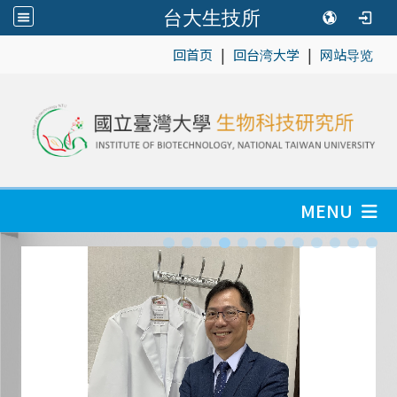
台大生技所
|
|
:::
回首页
回台湾大学
网站导览
MENU