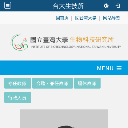
台大生技所
|
|
:::
回首页
回台湾大学
网站导览
MENU
:::
专任教师
合聘、兼任教师
退休教师
行政人员