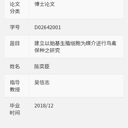
论文
博士论文
分类
学号
D02642001
题目
建立以始基生殖细胞为媒介进行鸟禽
保种之研究
姓名
陈奕臣
指导
吴信志
教授
毕业
2018/12
时间