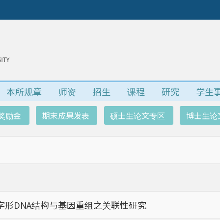
本所规章
师资
招生
课程
研究
学生
奖励金
期末成果发表
硕士生论文专区
博士生论
字形DNA结构与基因重组之关联性研究