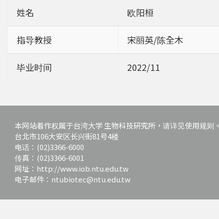
姓名
欧阳桓
指导教授
宋丽英/陈全木
毕业时间
2022/11
本网站着作权属于台湾大学 生物科技研究所，请详见使用规则
台北市106大安区长兴街81号4楼
电话：(02)3366-6000
传真：(02)3366-6001
网址：http://www.iob.ntu.edu.tw
电子邮件：ntubiotec@ntu.edu.tw