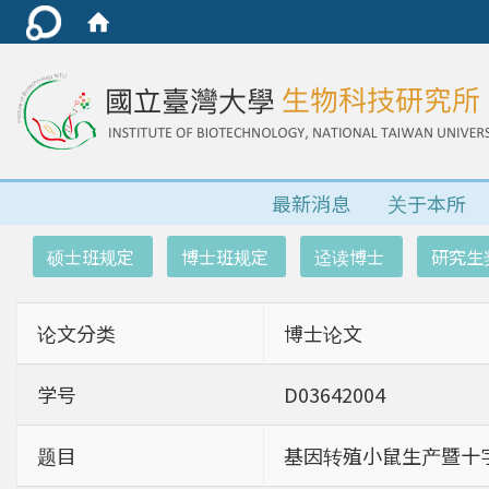
最新消息
关于本所
:::
硕士班规定
博士班规定
迳读博士
研究生
论文分类
博士论文
学号
D03642004
题目
基因转殖小鼠生产暨十