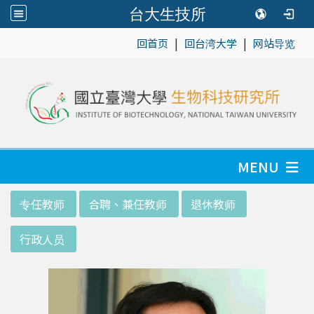
台大生技所
|
|
:::
回首页
回台湾大学
网站导览
MENU
:::
专任教师
合聘、兼任教师
退休教师
行政人员