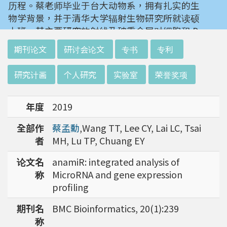
历程。蔡老师毕业于台大动物系，拥有扎实的生
物学背景，并于清华大学辐射生物研究所就读硕
士班。其主要研究放射线及砷重金属对细胞和 D
NA 的伤害及细胞表型的改变。就读阳明大学博
:::
期刊论文
研讨会论文
专书
专利
士班时，选定研究长期暴露于低剂量辐射钢筋下
对人体的影响，并比较其他国家高剂量暴露下的
研究计画
个人研究
实验室
荣誉奖项
不同影响。在美国国家卫生研究院从事博士后研
究时，开始了以微阵列技术探讨致癌物质，如重
年度
2019
金属以及辐射线等对肿瘤细胞的影响，同时有效
率分析以及整合生物芯片所产出之大数据。蔡老
全部作
蔡孟勳
,Wang TT, Lee CY, Lai LC, Tsai
师于1996年回到台湾大学任教后，继续以生物
者
MH, Lu TP, Chuang EY
芯片搭配生物资讯等为工具，开发专一性生物指
标，应用于精准农业以及侦测癌细胞转移或复发
论文名
anamiR: integrated analysis of
等在精准医疗上的应用。同时，蔡老师运用次世
称
MicroRNA and gene expression
代定序了解台湾乳癌病患中基因体中的变异以及
profiling
演化，试图了解癌症复发机制。同时透过次世代
期刊名
BMC Bioinformatics, 20(1):239
定序解出台湾帝雉全基因体资讯。这样的讯息是
称
只能从基因组分析而无法从生态调查得知，在在