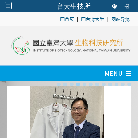
台大生技所
|
|
:::
回首页
回台湾大学
网站导览
MENU