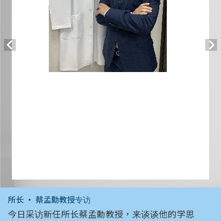
所长 • 蔡孟勳教授专访
今日采访新任所长蔡孟勳教授，来谈谈他的学思