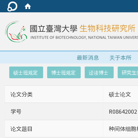
最新消息
关于本所
:::
硕士班规定
博士班规定
迳读博士
研究生
论文分类
硕士论文
学号
R08642002
论文题目
种间体细胞