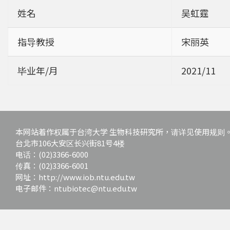
姓名
吴虹霆
指导教授
宋丽英
毕业年/月
2021/11
本网站着作权属于台湾大学 生物科技研究所，请详见使用规则
台北市106大安区长兴街81号4楼
电话：(02)3366-6000
传真：(02)3366-6001
网址：http://www.iob.ntu.edu.tw
电子邮件：ntubiotec@ntu.edu.tw