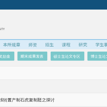
本所规章
师资
招生
课程
研究
学生
奖励金
期末成果发表
硕士生论文专区
博士生论
核转置产制石虎复制胚之探讨