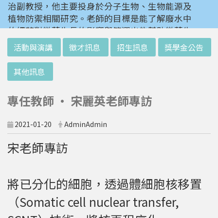
治副教授，他主要投身於分子生物、生物能源及
植物防禦相關研究。老師的目標是能了解廢水中
的細菌對微藻生長的影響與篩選出能幫助微藻生
長的細菌，若能成功或能提供未來廢水處理與微
:::
活動與演講
徵才訊息
招生訊息
獎學金公告
藻培養的新選擇。
其他訊息
我們所了解到的仁治老師，是一個富含好奇心。
對生活及生命各種現象產生興趣，並享受解謎過
專任教師 • 宋麗英老師專訪
程的人。他也曾經轉換跑道，研究動物科學。但
最終在漫漫研究路上，透過多方探索還是回到他
2021-01-20
AdminAdmin
最喜歡的植物學科上。老師藉由他的經驗告訴我
們，去嘗試不同的東西及嘗試不同的方法，也許
宋老師專訪
能夠帶來意外的驚喜。研究路上總有坎坷，但是
不會只有一條路或是一種解決方式。充實自己的
知識背景能夠讓我們在研究路上走得更長遠。
將已分化的細胞，透過體細胞核移置
（Somatic cell nuclear transfer,