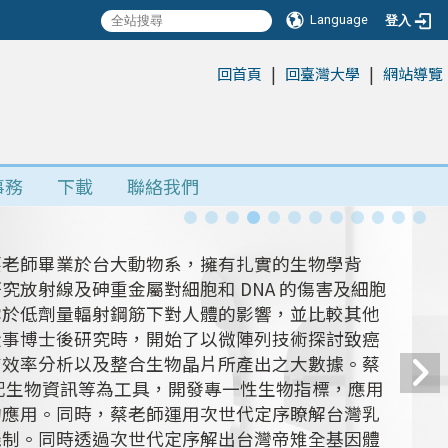
Language
登入
|
|
:::
回首頁
回臺灣大學
網站導覽
事務
下載
聯絡我們
蔡老師畢業於台大動物系，擁有扎實的生物學背
放射線及砷重金屬對細胞和 DNA 的傷害及細胞
露於低劑量輻射鋼筋下對人體的影響，並比較其他
從事博士後研究時，開始了以微陣列技術探討致癌
有效率分析以及整合生物晶片所產出之大數據。蔡
搭配生物資訊等為工具，開發專一性生物指標，應用
的應用。同時，蔡老師運用次世代定序瞭解台灣乳
機制。同時透過次世代定序解出台灣帝雉全基因體