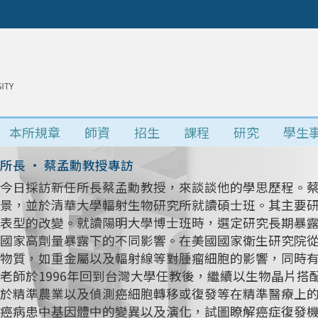
本所規章
師資
招生
課程
研究
學生
所長 • 蔡孟勳教授專訪
今日採訪新任所長蔡孟勳教授，來談談他的學思歷程。
景，並於清華大學輻射生物研究所就讀碩士班。其主要研究
表型的改變。就讀陽明大學博士班時，選定研究長期暴
國家高劑量暴露下的不同影響。在美國國家衛生研究院
物質，如重金屬以及輻射線等對腫瘤細胞的影響，同時
老師於1996年回到台灣大學任教後，繼續以生物晶片
於精準農業以及偵測癌細胞轉移或復發等在精準醫療上
癌病患中基因體中的變異以及演化，試圖瞭解癌症復發