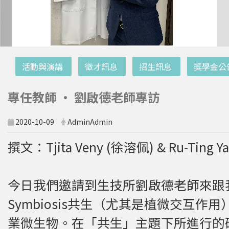
:::
活動與演講
徵才訊息
招生訊息
獎學金公
專任教師 • 劉啟德老師專訪
2020-10-09
AdminAdmin
撰文：Tjita Veny (徐溶佩) & Ru-Ting 
今日我們邀請到生技所劉啟德老師來跟我
Symbiosis共生（尤其是植微交互作用），Envi
業微生物。在「共生」主題下所進行的研