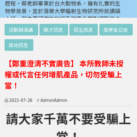
歷程。蔡老師畢業於台大動物系，擁有扎實的生
物學背景，並於清華大學輻射生物研究所就讀碩
士班。其主要研究放射線及砷重金屬對細胞和 D
NA 的傷害及細胞表型的改變。就讀陽明大學博
:::
活動與演講
徵才訊息
招生訊息
獎學金公告
士班時，選定研究長期暴露於低劑量輻射鋼筋下
對人體的影響，並比較其他國家高劑量暴露下的
其他訊息
不同影響。在美國國家衛生研究院從事博士後研
究時，開始了以微陣列技術探討致癌物質，如重
【鄭重澄清不實廣告】 本所教師未授
金屬以及輻射線等對腫瘤細胞的影響，同時有效
率分析以及整合生物晶片所產出之大數據。蔡老
權或代言任何增肌產品，切勿受騙上
師於1996年回到台灣大學任教後，繼續以生物
當！
晶片搭配生物資訊等為工具，開發專一性生物指
標，應用於精準農業以及偵測癌細胞轉移或復發
2021-07-26
AdminAdmin
等在精準醫療上的應用。同時，蔡老師運用次世
代定序瞭解台灣乳癌病患中基因體中的變異以及
請大家千萬不要受騙上
演化，試圖瞭解癌症復發機制。同時透過次世代
定序解出台灣帝雉全基因體資訊。這樣的訊息是
當！
只能從基因組分析而無法從生態調查得知，在在