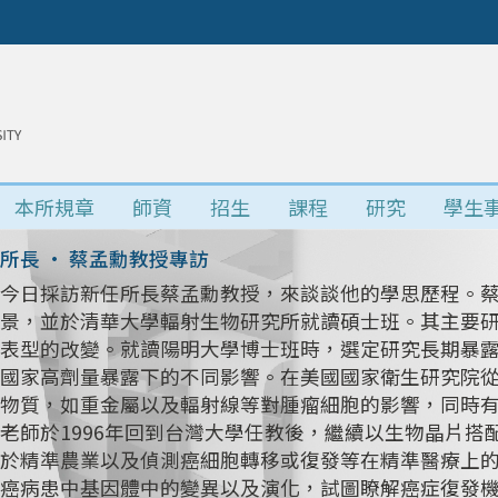
本所規章
師資
招生
課程
研究
學生
專任教師 • 陳仁治老師專訪
今天採訪的對象是台大生物科技研究所──陳仁治副教
相關研究。老師的目標是能了解廢水中的細菌對微藻生
功或能提供未來廢水處理與微藻培養的新選擇。
我們所了解到的仁治老師，是一個富含好奇心。對生活
他也曾經轉換跑道，研究動物科學。但最終在漫漫研究
上。老師藉由他的經驗告訴我們，去嘗試不同的東西及
路上總有坎坷，但是不會只有一條路或是一種解決方式