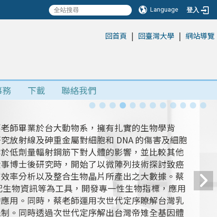
Language
登入
|
|
:::
回首頁
回臺灣大學
網站導覽
事務
下載
聯絡我們
授，他主要投身於分子生物、生物能源及植物防禦
長的影響與篩選出能幫助微藻生長的細菌，若能成
及生命各種現象產生興趣，並享受解謎過程的人。
路上，透過多方探索還是回到他最喜歡的植物學科
嘗試不同的方法，也許能夠帶來意外的驚喜。研究
。充實自己的知識背景能夠讓我們在研究路上走得