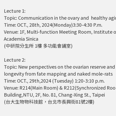
強調瞭解台灣特有物種基因資訊的重要性。
Lecture 1:
Topic: Communication in the ovary and healthy ag
Time: OCT., 28th, 2024(Monday)3:30-4:30 P.m.
Venue: 1F, Multi-function Meeting Room, Institute o
Academia Sinica
(中研院分生所 1樓 多功能會議室)
Lecture 2:
Topic: New perspectives on the ovarian reserve and
longevity from fate mapping and naked mole-rats
Time: OCT., 29th,2024 (Tuesday) 1:20-3:10 p.m.
Venue: R214(Main Room) & R212(Synchronized Roo
Building,NTU, 2F, No. 81, Chang-Xing St., Taipei
(台大生物物科技館，台北市長興街81號2樓)