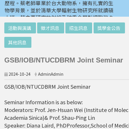
歷程。蔡老師畢業於台大動物系，擁有扎實的生
物學背景，並於清華大學輻射生物研究所就讀碩
士班。其主要研究放射線及砷重金屬對細胞和 D
NA 的傷害及細胞表型的改變。就讀陽明大學博
:::
活動與演講
徵才訊息
招生訊息
獎學金公告
士班時，選定研究長期暴露於低劑量輻射鋼筋下
對人體的影響，並比較其他國家高劑量暴露下的
其他訊息
不同影響。在美國國家衛生研究院從事博士後研
究時，開始了以微陣列技術探討致癌物質，如重
GSB/IOB/NTUCDBRM Joint Seminar
金屬以及輻射線等對腫瘤細胞的影響，同時有效
率分析以及整合生物晶片所產出之大數據。蔡老
2024-10-24
AdminAdmin
師於1996年回到台灣大學任教後，繼續以生物
晶片搭配生物資訊等為工具，開發專一性生物指
GSB/IOB/NTUCDBRM Joint Seminar
標，應用於精準農業以及偵測癌細胞轉移或復發
等在精準醫療上的應用。同時，蔡老師運用次世
Seminar Information is as below:
代定序瞭解台灣乳癌病患中基因體中的變異以及
Moderators: Prof. Jen-Hsuan Wei (Institute of Molec
演化，試圖瞭解癌症復發機制。同時透過次世代
Academia Sinica)& Prof. Shau-Ping Lin
定序解出台灣帝雉全基因體資訊。這樣的訊息是
Speaker: Diana Laird, PhDProfessor,School of Medi
只能從基因組分析而無法從生態調查得知，在在