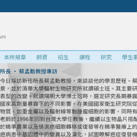
本所規章
師資
招生
課程
研究
學生
所長 • 蔡孟勳教授專訪
今日採訪新任所長蔡孟勳教授，來談談他的學思歷程。
景，並於清華大學輻射生物研究所就讀碩士班。其主要研究
表型的改變。就讀陽明大學博士班時，選定研究長期暴
國家高劑量暴露下的不同影響。在美國國家衛生研究院
物質，如重金屬以及輻射線等對腫瘤細胞的影響，同時
老師於1996年回到台灣大學任教後，繼續以生物晶片
於精準農業以及偵測癌細胞轉移或復發等在精準醫療上
癌病患中基因體中的變異以及演化，試圖瞭解癌症復發