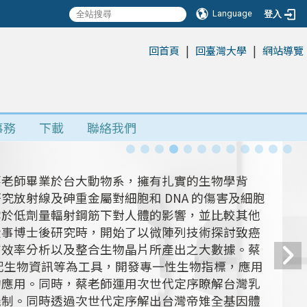
Language
登入
|
|
:::
回首頁
回臺灣大學
網站導覽
事務
下載
聯絡我們
蔡老師畢業於台大動物系，擁有扎實的生物學背
放射線及砷重金屬對細胞和 DNA 的傷害及細胞
露於低劑量輻射鋼筋下對人體的影響，並比較其他
從事博士後研究時，開始了以微陣列技術探討致癌
有效率分析以及整合生物晶片所產出之大數據。蔡
搭配生物資訊等為工具，開發專一性生物指標，應用
的應用。同時，蔡老師運用次世代定序瞭解台灣乳
機制。同時透過次世代定序解出台灣帝雉全基因體