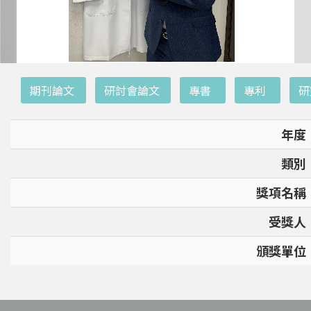
:::
期刊論文
研討會論文
專書
專利
研
年度
類別
獎項名稱
受獎人
頒獎單位