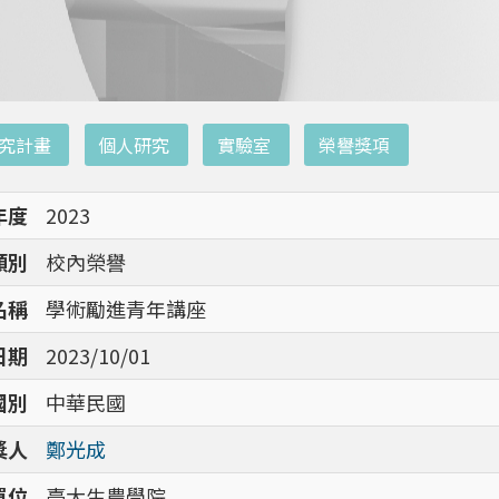
究計畫
個人研究
實驗室
榮譽獎項
年度
2023
類別
校內榮譽
名稱
學術勵進青年講座
日期
2023/10/01
國別
中華民國
獎人
鄭光成
單位
臺大生農學院