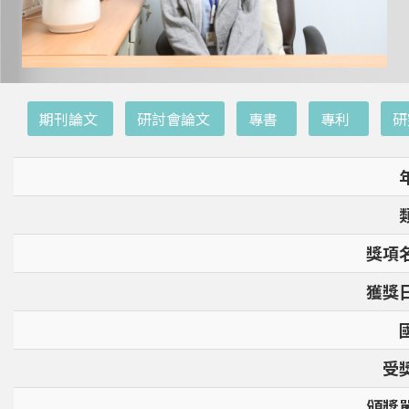
:::
期刊論文
研討會論文
專書
專利
研
獎項
獲獎
受
頒獎