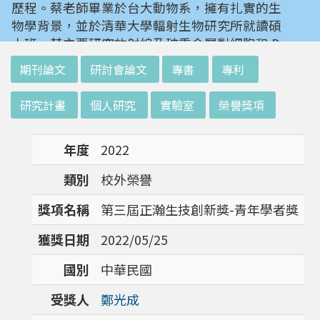
歷程。蔡老師畢業於台大動物系，擁有扎實的生
物學背景，並於清華大學輻射生物研究所就讀碩
士班。其主要研究放射線及砷重金屬對細胞和 D
NA 的傷害及細胞表型的改變。就讀陽明大學博
:::
期刊論文
研討會論文
專書
專利
士班時，選定研究長期暴露於低劑量輻射鋼筋下
對人體的影響，並比較其他國家高劑量暴露下的
研究計畫
個人研究
實驗室
榮譽獎項
不同影響。在美國國家衛生研究院從事博士後研
究時，開始了以微陣列技術探討致癌物質，如重
年度
2022
金屬以及輻射線等對腫瘤細胞的影響，同時有效
率分析以及整合生物晶片所產出之大數據。蔡老
類別
校外榮譽
師於1996年回到台灣大學任教後，繼續以生物
晶片搭配生物資訊等為工具，開發專一性生物指
獎項名稱
第三屆正瀚生技創新獎-青年學者獎
標，應用於精準農業以及偵測癌細胞轉移或復發
獲獎日期
2022/05/25
等在精準醫療上的應用。同時，蔡老師運用次世
代定序瞭解台灣乳癌病患中基因體中的變異以及
國別
中華民國
演化，試圖瞭解癌症復發機制。同時透過次世代
定序解出台灣帝雉全基因體資訊。這樣的訊息是
受獎人
鄭光成
只能從基因組分析而無法從生態調查得知，在在