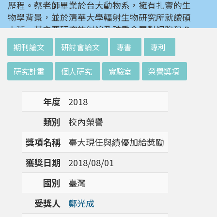
歷程。蔡老師畢業於台大動物系，擁有扎實的生
物學背景，並於清華大學輻射生物研究所就讀碩
士班。其主要研究放射線及砷重金屬對細胞和 D
NA 的傷害及細胞表型的改變。就讀陽明大學博
:::
期刊論文
研討會論文
專書
專利
士班時，選定研究長期暴露於低劑量輻射鋼筋下
對人體的影響，並比較其他國家高劑量暴露下的
研究計畫
個人研究
實驗室
榮譽獎項
不同影響。在美國國家衛生研究院從事博士後研
究時，開始了以微陣列技術探討致癌物質，如重
年度
2018
金屬以及輻射線等對腫瘤細胞的影響，同時有效
率分析以及整合生物晶片所產出之大數據。蔡老
類別
校內榮譽
師於1996年回到台灣大學任教後，繼續以生物
晶片搭配生物資訊等為工具，開發專一性生物指
獎項名稱
臺大現任與績優加給獎勵
標，應用於精準農業以及偵測癌細胞轉移或復發
獲獎日期
2018/08/01
等在精準醫療上的應用。同時，蔡老師運用次世
代定序瞭解台灣乳癌病患中基因體中的變異以及
國別
臺灣
演化，試圖瞭解癌症復發機制。同時透過次世代
定序解出台灣帝雉全基因體資訊。這樣的訊息是
受獎人
鄭光成
只能從基因組分析而無法從生態調查得知，在在