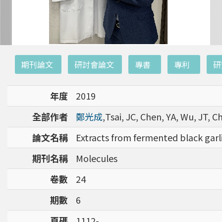
:::
期刊論文
研討會論文
專書
專利
研
年度
2019
全部作者
鄭光成
,Tsai, JC, Chen, YA, Wu, JT, C
論文名稱
Extracts from fermented black garli
期刊名稱
Molecules
卷數
24
期數
6
頁碼
1112-