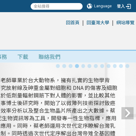
Language
登入
|
|
:::
回首頁
回臺灣大學
網站導覽
事務
下載
聯絡我們
蔡老師畢業於台大動物系，擁有扎實的生物學背
放射線及砷重金屬對細胞和 DNA 的傷害及細胞
露於低劑量輻射鋼筋下對人體的影響，並比較其他
從事博士後研究時，開始了以微陣列技術探討致癌
有效率分析以及整合生物晶片所產出之大數據。蔡
搭配生物資訊等為工具，開發專一性生物指標，應用
的應用。同時，蔡老師運用次世代定序瞭解台灣乳
機制。同時透過次世代定序解出台灣帝雉全基因體