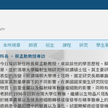
本所規章
師資
招生
課程
研究
學生
所長 • 蔡孟勳教授專訪
今日採訪新任所長蔡孟勳教授，來談談他的學思歷程。
景，並於清華大學輻射生物研究所就讀碩士班。其主要研究
表型的改變。就讀陽明大學博士班時，選定研究長期暴
國家高劑量暴露下的不同影響。在美國國家衛生研究院
物質，如重金屬以及輻射線等對腫瘤細胞的影響，同時
老師於1996年回到台灣大學任教後，繼續以生物晶片
於精準農業以及偵測癌細胞轉移或復發等在精準醫療上
癌病患中基因體中的變異以及演化，試圖瞭解癌症復發