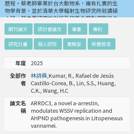
歷程。蔡老師畢業於台大動物系，擁有扎實的生
物學背景，並於清華大學輻射生物研究所就讀碩
士班。其主要研究放射線及砷重金屬對細胞和 D
NA 的傷害及細胞表型的改變。就讀陽明大學博
:::
期刊論文
研討會論文
專書
專利
士班時，選定研究長期暴露於低劑量輻射鋼筋下
對人體的影響，並比較其他國家高劑量暴露下的
研究計畫
個人研究
實驗室
榮譽獎項
不同影響。在美國國家衛生研究院從事博士後研
究時，開始了以微陣列技術探討致癌物質，如重
年度
2025
金屬以及輻射線等對腫瘤細胞的影響，同時有效
率分析以及整合生物晶片所產出之大數據。蔡老
全部作
林詩舜
,Kumar, R., Rafael de Jesús
師於1996年回到台灣大學任教後，繼續以生物
者
Castillo-Corea, B., Lin, S.S., Huang,
晶片搭配生物資訊等為工具，開發專一性生物指
C.K., Wang, H.C
標，應用於精準農業以及偵測癌細胞轉移或復發
等在精準醫療上的應用。同時，蔡老師運用次世
論文名
ARRDC3, a novel a-arrestin,
代定序瞭解台灣乳癌病患中基因體中的變異以及
稱
modulates WSSV replication and
演化，試圖瞭解癌症復發機制。同時透過次世代
AHPND pathogenesis in Litopeneaus
定序解出台灣帝雉全基因體資訊。這樣的訊息是
vannamei.
只能從基因組分析而無法從生態調查得知，在在