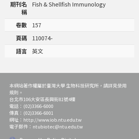
期刊名
Fish & Shellfish Immunology
強調瞭解台灣特有物種基因資訊的重要性。
稱
卷數
157
頁碼
110074-
語言
英文
本網站著作權屬於臺灣大學 生物科技研究所，請詳見使用
規則。
台北市106大安區長興街81號4樓
電話：(02)3366-6000
傳真：(02)3366-6001
網址：http://www.iob.ntu.edu.tw
電子郵件：ntubiotec@ntu.edu.tw