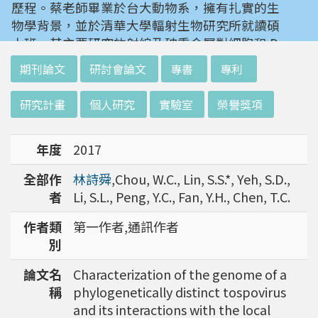
歷程。蔡老師畢業於台大動物系，擁有扎實的生
物學背景，並於清華大學輻射生物研究所就讀碩
士班。其主要研究放射線及砷重金屬對細胞和 D
NA 的傷害及細胞表型的改變。就讀陽明大學博
:::
期刊論文
研討會論文
專書
專利
士班時，選定研究長期暴露於低劑量輻射鋼筋下
對人體的影響，並比較其他國家高劑量暴露下的
研究計畫
個人研究
實驗室
榮譽獎項
不同影響。在美國國家衛生研究院從事博士後研
究時，開始了以微陣列技術探討致癌物質，如重
年度
2017
金屬以及輻射線等對腫瘤細胞的影響，同時有效
率分析以及整合生物晶片所產出之大數據。蔡老
全部作
林詩舜
,Chou, W.C., Lin, S.S.*, Yeh, S.D.,
師於1996年回到台灣大學任教後，繼續以生物
者
Li, S.L., Peng, Y.C., Fan, Y.H., Chen, T.C.
晶片搭配生物資訊等為工具，開發專一性生物指
標，應用於精準農業以及偵測癌細胞轉移或復發
作者類
第一作者,通訊作者
等在精準醫療上的應用。同時，蔡老師運用次世
別
代定序瞭解台灣乳癌病患中基因體中的變異以及
論文名
Characterization of the genome of a
演化，試圖瞭解癌症復發機制。同時透過次世代
稱
phylogenetically distinct tospovirus
定序解出台灣帝雉全基因體資訊。這樣的訊息是
and its interactions with the local
只能從基因組分析而無法從生態調查得知，在在