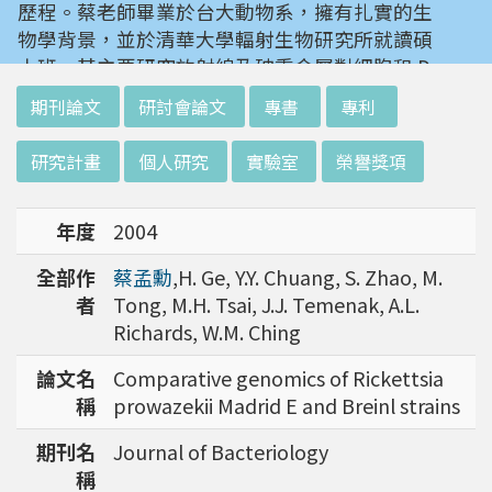
歷程。蔡老師畢業於台大動物系，擁有扎實的生
物學背景，並於清華大學輻射生物研究所就讀碩
士班。其主要研究放射線及砷重金屬對細胞和 D
NA 的傷害及細胞表型的改變。就讀陽明大學博
:::
期刊論文
研討會論文
專書
專利
士班時，選定研究長期暴露於低劑量輻射鋼筋下
對人體的影響，並比較其他國家高劑量暴露下的
研究計畫
個人研究
實驗室
榮譽獎項
不同影響。在美國國家衛生研究院從事博士後研
究時，開始了以微陣列技術探討致癌物質，如重
年度
2004
金屬以及輻射線等對腫瘤細胞的影響，同時有效
率分析以及整合生物晶片所產出之大數據。蔡老
全部作
蔡孟勳
,H. Ge, Y.Y. Chuang, S. Zhao, M.
師於1996年回到台灣大學任教後，繼續以生物
者
Tong, M.H. Tsai, J.J. Temenak, A.L.
晶片搭配生物資訊等為工具，開發專一性生物指
Richards, W.M. Ching
標，應用於精準農業以及偵測癌細胞轉移或復發
等在精準醫療上的應用。同時，蔡老師運用次世
論文名
Comparative genomics of Rickettsia
代定序瞭解台灣乳癌病患中基因體中的變異以及
稱
prowazekii Madrid E and Breinl strains
演化，試圖瞭解癌症復發機制。同時透過次世代
期刊名
Journal of Bacteriology
定序解出台灣帝雉全基因體資訊。這樣的訊息是
稱
只能從基因組分析而無法從生態調查得知，在在