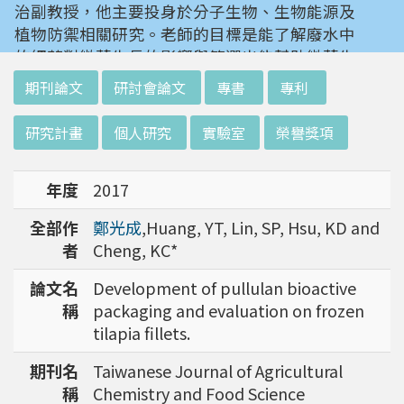
治副教授，他主要投身於分子生物、生物能源及
植物防禦相關研究。老師的目標是能了解廢水中
的細菌對微藻生長的影響與篩選出能幫助微藻生
長的細菌，若能成功或能提供未來廢水處理與微
:::
期刊論文
研討會論文
專書
專利
藻培養的新選擇。
研究計畫
個人研究
實驗室
榮譽獎項
我們所了解到的仁治老師，是一個富含好奇心。
對生活及生命各種現象產生興趣，並享受解謎過
年度
2017
程的人。他也曾經轉換跑道，研究動物科學。但
最終在漫漫研究路上，透過多方探索還是回到他
全部作
鄭光成
,Huang, YT, Lin, SP, Hsu, KD and
最喜歡的植物學科上。老師藉由他的經驗告訴我
者
Cheng, KC*
們，去嘗試不同的東西及嘗試不同的方法，也許
能夠帶來意外的驚喜。研究路上總有坎坷，但是
論文名
Development of pullulan bioactive
不會只有一條路或是一種解決方式。充實自己的
稱
packaging and evaluation on frozen
知識背景能夠讓我們在研究路上走得更長遠。
tilapia fillets.
期刊名
Taiwanese Journal of Agricultural
稱
Chemistry and Food Science