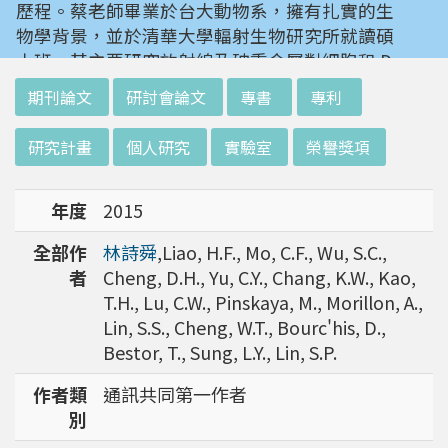
歷程。蔡老師畢業於台大動物系，擁有扎實的生
物學背景，並於清華大學輻射生物研究所就讀碩
士班。其主要研究放射線及砷重金屬對細胞和 D
NA 的傷害及細胞表型的改變。就讀陽明大學博
:::
期刊論文
研討會論文
專書
專利
士班時，選定研究長期暴露於低劑量輻射鋼筋下
對人體的影響，並比較其他國家高劑量暴露下的
研究計畫
個人研究
實驗室
榮譽獎項
不同影響。在美國國家衛生研究院從事博士後研
究時，開始了以微陣列技術探討致癌物質，如重
年度
2015
金屬以及輻射線等對腫瘤細胞的影響，同時有效
率分析以及整合生物晶片所產出之大數據。蔡老
全部作
林詩舜
,Liao, H.F., Mo, C.F., Wu, S.C.,
師於1996年回到台灣大學任教後，繼續以生物
者
Cheng, D.H., Yu, C.Y., Chang, K.W., Kao,
晶片搭配生物資訊等為工具，開發專一性生物指
T.H., Lu, C.W., Pinskaya, M., Morillon, A.,
標，應用於精準農業以及偵測癌細胞轉移或復發
Lin, S.S., Cheng, W.T., Bourc'his, D.,
等在精準醫療上的應用。同時，蔡老師運用次世
Bestor, T., Sung, L.Y., Lin, S.P.
代定序瞭解台灣乳癌病患中基因體中的變異以及
演化，試圖瞭解癌症復發機制。同時透過次世代
作者類
通訊共同第一作者
定序解出台灣帝雉全基因體資訊。這樣的訊息是
別
只能從基因組分析而無法從生態調查得知，在在