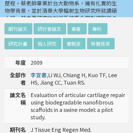
歷程。蔡老師畢業於台大動物系，擁有扎實的生
物學背景，並於清華大學輻射生物研究所就讀碩
士班。其主要研究放射線及砷重金屬對細胞和 D
NA 的傷害及細胞表型的改變。就讀陽明大學博
:::
期刊論文
研討會論文
專書
專利
士班時，選定研究長期暴露於低劑量輻射鋼筋下
對人體的影響，並比較其他國家高劑量暴露下的
研究計畫
個人研究
實驗室
榮譽獎項
不同影響。在美國國家衛生研究院從事博士後研
究時，開始了以微陣列技術探討致癌物質，如重
年度
2009
金屬以及輻射線等對腫瘤細胞的影響，同時有效
率分析以及整合生物晶片所產出之大數據。蔡老
全部作
李宣書
,Li WJ, Chiang H, Kuo TF, Lee
師於1996年回到台灣大學任教後，繼續以生物
者
HS, Jiang CC, Tuan RS.
晶片搭配生物資訊等為工具，開發專一性生物指
標，應用於精準農業以及偵測癌細胞轉移或復發
論文名
Evaluation of articular cartilage repair
等在精準醫療上的應用。同時，蔡老師運用次世
稱
using biodegradable nanofibrous
代定序瞭解台灣乳癌病患中基因體中的變異以及
scaffolds in a swine model: a pilot
演化，試圖瞭解癌症復發機制。同時透過次世代
study.
定序解出台灣帝雉全基因體資訊。這樣的訊息是
期刊名
J Tissue Eng Regen Med.
只能從基因組分析而無法從生態調查得知，在在