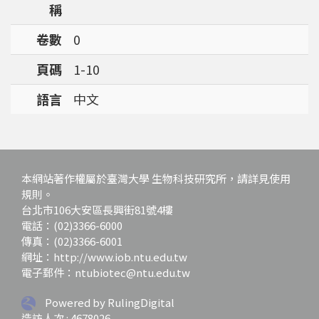
稱
強調瞭解台灣特有物種基因資訊的重要性。
卷數
0
頁碼
1-10
語言
中文
本網站著作權屬於臺灣大學 生物科技研究所，請詳見使用
規則。
台北市106大安區長興街81號4樓
電話：(02)3366-6000
傳真：(02)3366-6001
網址：http://www.iob.ntu.edu.tw
電子郵件：ntubiotec@ntu.edu.tw
Powered by RulingDigital
造訪人次 : 4678026