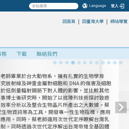
Language
登入
|
|
:::
回首頁
回臺灣大學
網站導覽
事務
下載
聯絡我們
蔡老師畢業於台大動物系，擁有扎實的生物學背
放射線及砷重金屬對細胞和 DNA 的傷害及細胞
露於低劑量輻射鋼筋下對人體的影響，並比較其他
從事博士後研究時，開始了以微陣列技術探討致癌
有效率分析以及整合生物晶片所產出之大數據。蔡
搭配生物資訊等為工具，開發專一性生物指標，應用
的應用。同時，蔡老師運用次世代定序瞭解台灣乳
機制。同時透過次世代定序解出台灣帝雉全基因體