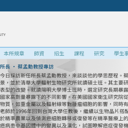
本所規章
師資
招生
課程
研究
學生
所長 • 蔡孟勳教授專訪
今日採訪新任所長蔡孟勳教授，來談談他的學思歷程。
景，並於清華大學輻射生物研究所就讀碩士班。其主要研究
表型的改變。就讀陽明大學博士班時，選定研究長期暴
國家高劑量暴露下的不同影響。在美國國家衛生研究院
物質，如重金屬以及輻射線等對腫瘤細胞的影響，同時
老師於1996年回到台灣大學任教後，繼續以生物晶片
於精準農業以及偵測癌細胞轉移或復發等在精準醫療上
癌病患中基因體中的變異以及演化，試圖瞭解癌症復發