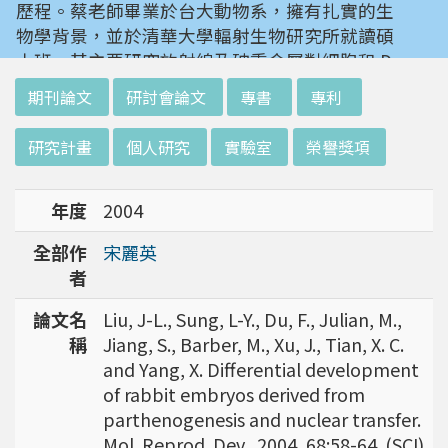
歷程。蔡老師畢業於台大動物系，擁有扎實的生
物學背景，並於清華大學輻射生物研究所就讀碩
士班。其主要研究放射線及砷重金屬對細胞和 D
NA 的傷害及細胞表型的改變。就讀陽明大學博
:::
期刊論文
研討會論文
專書
專利
士班時，選定研究長期暴露於低劑量輻射鋼筋下
對人體的影響，並比較其他國家高劑量暴露下的
研究計畫
個人研究
實驗室
榮譽獎項
不同影響。在美國國家衛生研究院從事博士後研
究時，開始了以微陣列技術探討致癌物質，如重
年度
2004
金屬以及輻射線等對腫瘤細胞的影響，同時有效
率分析以及整合生物晶片所產出之大數據。蔡老
全部作
宋麗英
師於1996年回到台灣大學任教後，繼續以生物
者
晶片搭配生物資訊等為工具，開發專一性生物指
標，應用於精準農業以及偵測癌細胞轉移或復發
論文名
Liu, J-L., Sung, L-Y., Du, F., Julian, M.,
等在精準醫療上的應用。同時，蔡老師運用次世
稱
Jiang, S., Barber, M., Xu, J., Tian, X. C.
代定序瞭解台灣乳癌病患中基因體中的變異以及
and Yang, X. Differential development
演化，試圖瞭解癌症復發機制。同時透過次世代
of rabbit embryos derived from
定序解出台灣帝雉全基因體資訊。這樣的訊息是
parthenogenesis and nuclear transfer.
只能從基因組分析而無法從生態調查得知，在在
Mol. Reprod. Dev., 2004, 68:58-64. (SCI)