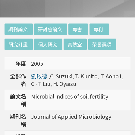
歷程。蔡老師畢業於台大動物系，擁有扎實的生
物學背景，並於清華大學輻射生物研究所就讀碩
士班。其主要研究放射線及砷重金屬對細胞和 D
NA 的傷害及細胞表型的改變。就讀陽明大學博
:::
期刊論文
研討會論文
專書
專利
士班時，選定研究長期暴露於低劑量輻射鋼筋下
對人體的影響，並比較其他國家高劑量暴露下的
研究計畫
個人研究
實驗室
榮譽獎項
不同影響。在美國國家衛生研究院從事博士後研
究時，開始了以微陣列技術探討致癌物質，如重
年度
2005
金屬以及輻射線等對腫瘤細胞的影響，同時有效
率分析以及整合生物晶片所產出之大數據。蔡老
全部作
劉啟德
,C. Suzuki, T. Kunito, T. Aono1,
師於1996年回到台灣大學任教後，繼續以生物
者
C.-T. Liu, H. Oyaizu
晶片搭配生物資訊等為工具，開發專一性生物指
標，應用於精準農業以及偵測癌細胞轉移或復發
論文名
Microbial indices of soil fertility
等在精準醫療上的應用。同時，蔡老師運用次世
稱
代定序瞭解台灣乳癌病患中基因體中的變異以及
期刊名
Journal of Applied Microbiology
演化，試圖瞭解癌症復發機制。同時透過次世代
稱
定序解出台灣帝雉全基因體資訊。這樣的訊息是
只能從基因組分析而無法從生態調查得知，在在