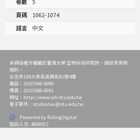
卷數
5
強調瞭解台灣特有物種基因資訊的重要性。
頁碼
1062-1074
語言
中文
本網站著作權屬於臺灣大學 生物科技研究所，請詳見使用
規則。
台北市106大安區長興街81號4樓
電話：(02)3366-6000
傳真：(02)3366-6001
網址：http://www.iob.ntu.edu.tw
電子郵件：ntubiotec@ntu.edu.tw
Powered by RulingDigital
造訪人次 : 4690927
最後更新日期 :
2026-07-01 12:03