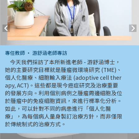
專任教師 • 游舒涵老師專訪
今天我們採訪了本所新進老師 - 游舒涵博士，
她的主要研究目標就是腫瘤微環境研究 (TME)、
個人化醫療、細胞輸入療法 (adoptive cell ther
apy, ACT)。這些都是現今癌症研究及治療重要
的發展方向。利用個別病例之腫瘤周邊細胞及位
於腫瘤中的免疫細胞資訊，來進行標準化分析。
如此，可以針對不同的病患進行「個人化醫
療」，為每個病人量身製訂治療方針，而非僅限
於傳統制式的治療方式。
所長 • 蔡孟勳教授專訪
今日採訪新任所長蔡孟勳教授，來談談他的學思