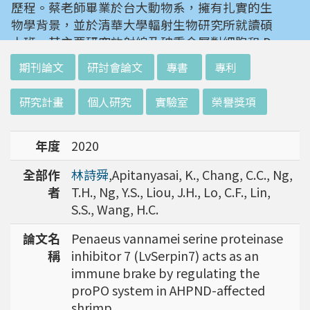
歷程。蔡老師畢業於台大動物系，擁有扎實的生
物學背景，並於清華大學輻射生物研究所就讀碩
士班。其主要研究放射線及砷重金屬對細胞和 D
NA 的傷害及細胞表型的改變。就讀陽明大學博
:::
期刊論文
研討會論文
專書
專利
士班時，選定研究長期暴露於低劑量輻射鋼筋下
對人體的影響，並比較其他國家高劑量暴露下的
研究計畫
個人研究
實驗室
榮譽獎項
不同影響。在美國國家衛生研究院從事博士後研
究時，開始了以微陣列技術探討致癌物質，如重
年度
2020
金屬以及輻射線等對腫瘤細胞的影響，同時有效
率分析以及整合生物晶片所產出之大數據。蔡老
全部作
林詩舜
,Apitanyasai, K., Chang, C.C., Ng,
師於1996年回到台灣大學任教後，繼續以生物
者
T.H., Ng, Y.S., Liou, J.H., Lo, C.F., Lin,
晶片搭配生物資訊等為工具，開發專一性生物指
S.S., Wang, H.C.
標，應用於精準農業以及偵測癌細胞轉移或復發
等在精準醫療上的應用。同時，蔡老師運用次世
論文名
Penaeus vannamei serine proteinase
代定序瞭解台灣乳癌病患中基因體中的變異以及
稱
inhibitor 7 (LvSerpin7) acts as an
演化，試圖瞭解癌症復發機制。同時透過次世代
immune brake by regulating the
定序解出台灣帝雉全基因體資訊。這樣的訊息是
proPO system in AHPND-affected
只能從基因組分析而無法從生態調查得知，在在
shrimp