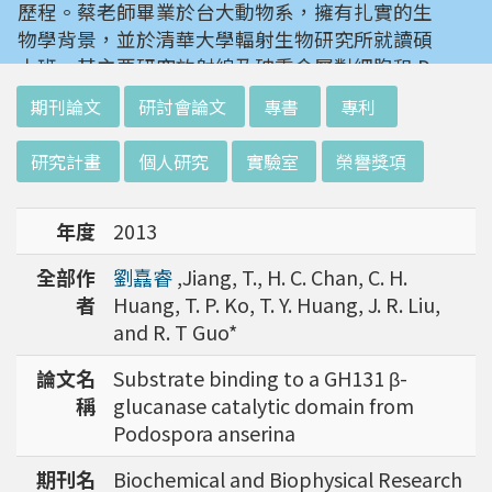
歷程。蔡老師畢業於台大動物系，擁有扎實的生
物學背景，並於清華大學輻射生物研究所就讀碩
士班。其主要研究放射線及砷重金屬對細胞和 D
NA 的傷害及細胞表型的改變。就讀陽明大學博
:::
期刊論文
研討會論文
專書
專利
士班時，選定研究長期暴露於低劑量輻射鋼筋下
對人體的影響，並比較其他國家高劑量暴露下的
研究計畫
個人研究
實驗室
榮譽獎項
不同影響。在美國國家衛生研究院從事博士後研
究時，開始了以微陣列技術探討致癌物質，如重
年度
2013
金屬以及輻射線等對腫瘤細胞的影響，同時有效
率分析以及整合生物晶片所產出之大數據。蔡老
全部作
劉嚞睿
,Jiang, T., H. C. Chan, C. H.
師於1996年回到台灣大學任教後，繼續以生物
者
Huang, T. P. Ko, T. Y. Huang, J. R. Liu,
晶片搭配生物資訊等為工具，開發專一性生物指
and R. T Guo*
標，應用於精準農業以及偵測癌細胞轉移或復發
等在精準醫療上的應用。同時，蔡老師運用次世
論文名
Substrate binding to a GH131 β-
代定序瞭解台灣乳癌病患中基因體中的變異以及
稱
glucanase catalytic domain from
演化，試圖瞭解癌症復發機制。同時透過次世代
Podospora anserina
定序解出台灣帝雉全基因體資訊。這樣的訊息是
期刊名
Biochemical and Biophysical Research
只能從基因組分析而無法從生態調查得知，在在