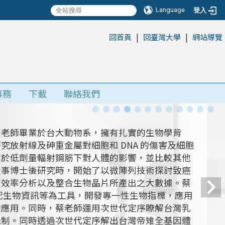
Language
登入
|
|
:::
回首頁
回臺灣大學
網站導覽
事務
下載
聯絡我們
蔡老師畢業於台大動物系，擁有扎實的生物學背
放射線及砷重金屬對細胞和 DNA 的傷害及細胞
露於低劑量輻射鋼筋下對人體的影響，並比較其他
從事博士後研究時，開始了以微陣列技術探討致癌
有效率分析以及整合生物晶片所產出之大數據。蔡
搭配生物資訊等為工具，開發專一性生物指標，應用
的應用。同時，蔡老師運用次世代定序瞭解台灣乳
機制。同時透過次世代定序解出台灣帝雉全基因體