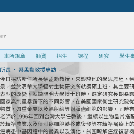
本所規章
師資
招生
課程
研究
學生
所長 • 蔡孟勳教授專訪
今日採訪新任所長蔡孟勳教授，來談談他的學思歷程。
景，並於清華大學輻射生物研究所就讀碩士班。其主要研究
表型的改變。就讀陽明大學博士班時，選定研究長期暴
國家高劑量暴露下的不同影響。在美國國家衛生研究院
物質，如重金屬以及輻射線等對腫瘤細胞的影響，同時
老師於1996年回到台灣大學任教後，繼續以生物晶片
於精準農業以及偵測癌細胞轉移或復發等在精準醫療上
癌病患中基因體中的變異以及演化，試圖瞭解癌症復發