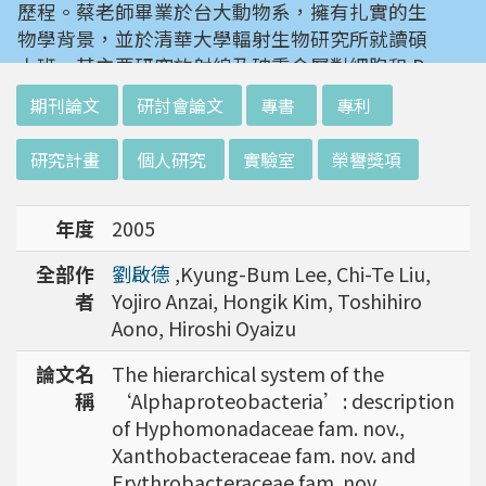
歷程。蔡老師畢業於台大動物系，擁有扎實的生
物學背景，並於清華大學輻射生物研究所就讀碩
士班。其主要研究放射線及砷重金屬對細胞和 D
NA 的傷害及細胞表型的改變。就讀陽明大學博
:::
期刊論文
研討會論文
專書
專利
士班時，選定研究長期暴露於低劑量輻射鋼筋下
對人體的影響，並比較其他國家高劑量暴露下的
研究計畫
個人研究
實驗室
榮譽獎項
不同影響。在美國國家衛生研究院從事博士後研
究時，開始了以微陣列技術探討致癌物質，如重
年度
2005
金屬以及輻射線等對腫瘤細胞的影響，同時有效
率分析以及整合生物晶片所產出之大數據。蔡老
全部作
劉啟德
,Kyung-Bum Lee, Chi-Te Liu,
師於1996年回到台灣大學任教後，繼續以生物
者
Yojiro Anzai, Hongik Kim, Toshihiro
晶片搭配生物資訊等為工具，開發專一性生物指
Aono, Hiroshi Oyaizu
標，應用於精準農業以及偵測癌細胞轉移或復發
等在精準醫療上的應用。同時，蔡老師運用次世
論文名
The hierarchical system of the
代定序瞭解台灣乳癌病患中基因體中的變異以及
稱
‘Alphaproteobacteria’: description
演化，試圖瞭解癌症復發機制。同時透過次世代
of Hyphomonadaceae fam. nov.,
定序解出台灣帝雉全基因體資訊。這樣的訊息是
Xanthobacteraceae fam. nov. and
只能從基因組分析而無法從生態調查得知，在在
Erythrobacteraceae fam. nov.