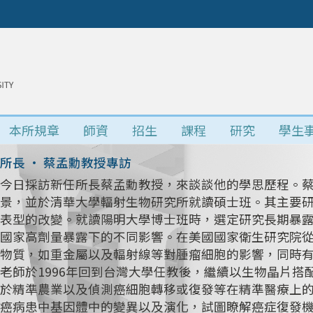
本所規章
師資
招生
課程
研究
學生
所長 • 蔡孟勳教授專訪
今日採訪新任所長蔡孟勳教授，來談談他的學思歷程。
景，並於清華大學輻射生物研究所就讀碩士班。其主要研究
表型的改變。就讀陽明大學博士班時，選定研究長期暴
國家高劑量暴露下的不同影響。在美國國家衛生研究院
物質，如重金屬以及輻射線等對腫瘤細胞的影響，同時
老師於1996年回到台灣大學任教後，繼續以生物晶片
於精準農業以及偵測癌細胞轉移或復發等在精準醫療上
癌病患中基因體中的變異以及演化，試圖瞭解癌症復發