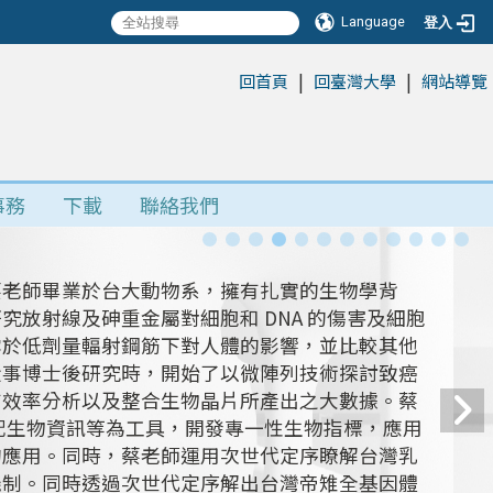
Language
登入
|
|
:::
回首頁
回臺灣大學
網站導覽
事務
下載
聯絡我們
蔡老師畢業於台大動物系，擁有扎實的生物學背
放射線及砷重金屬對細胞和 DNA 的傷害及細胞
露於低劑量輻射鋼筋下對人體的影響，並比較其他
從事博士後研究時，開始了以微陣列技術探討致癌
有效率分析以及整合生物晶片所產出之大數據。蔡
搭配生物資訊等為工具，開發專一性生物指標，應用
的應用。同時，蔡老師運用次世代定序瞭解台灣乳
機制。同時透過次世代定序解出台灣帝雉全基因體