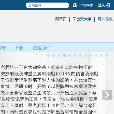
Language
登入
|
|
:::
回首页
回台湾大学
网站导览
事务
下载
联络我们
蔡老师毕业于台大动物系，拥有扎实的生物学背
放射线及砷重金属对细胞和 DNA 的伤害及细胞
露于低剂量辐射钢筋下对人体的影响，并比较其他
从事博士后研究时，开始了以微阵列技术探讨致癌
有效率分析以及整合生物芯片所产出之大数据。蔡
搭配生物资讯等为工具，开发专一性生物指标，应用
的应用。同时，蔡老师运用次世代定序了解台湾乳
机制。同时透过次世代定序解出台湾帝雉全基因体