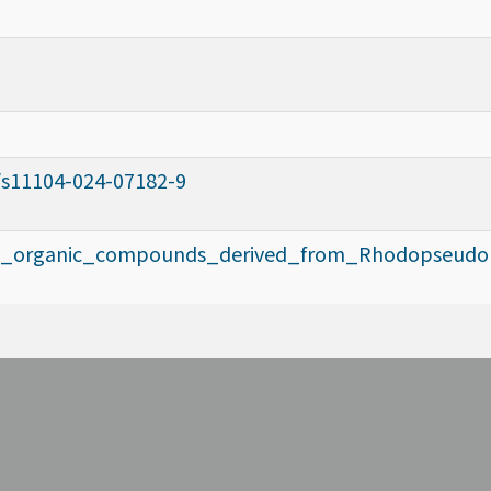
7/s11104-024-07182-9
atile_organic_compounds_derived_from_Rhodopseud
。