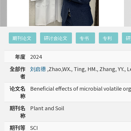
:::
期刊论文
研讨会论文
专书
专利
研
年度
2024
全部作
刘启德
,Zhao,WX., Ting, HM., Zhang, YY., Le
者
论文名
Beneficial effects of microbial volatil
称
期刊名
Plant and Soil
称
期刊等
SCI