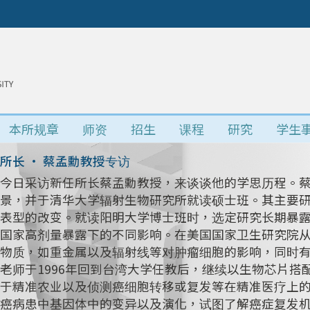
本所规章
师资
招生
课程
研究
学生
所长 • 蔡孟勳教授专访
今日采访新任所长蔡孟勳教授，来谈谈他的学思历程。
景，并于清华大学辐射生物研究所就读硕士班。其主要研究
表型的改变。就读阳明大学博士班时，选定研究长期暴
国家高剂量暴露下的不同影响。在美国国家卫生研究院
物质，如重金属以及辐射线等对肿瘤细胞的影响，同时
老师于1996年回到台湾大学任教后，继续以生物芯片
于精准农业以及侦测癌细胞转移或复发等在精准医疗上
癌病患中基因体中的变异以及演化，试图了解癌症复发