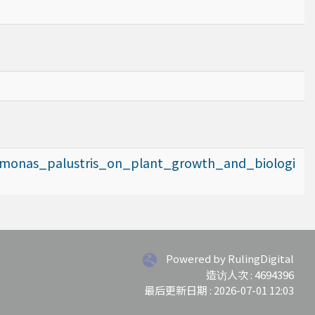
omonas_palustris_on_plant_growth_and_biologi
Powered by RulingDigital
造访人次 : 4694396
最后更新日期 :
2026-07-01 12:03