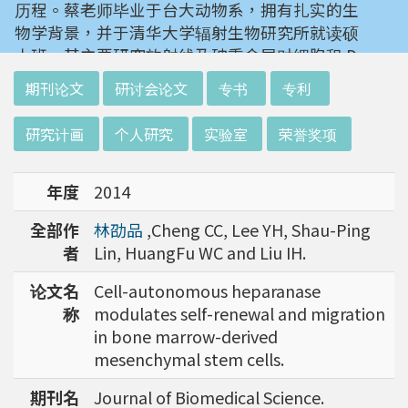
历程。蔡老师毕业于台大动物系，拥有扎实的生
物学背景，并于清华大学辐射生物研究所就读硕
士班。其主要研究放射线及砷重金属对细胞和 D
NA 的伤害及细胞表型的改变。就读阳明大学博
:::
期刊论文
研讨会论文
专书
专利
士班时，选定研究长期暴露于低剂量辐射钢筋下
对人体的影响，并比较其他国家高剂量暴露下的
研究计画
个人研究
实验室
荣誉奖项
不同影响。在美国国家卫生研究院从事博士后研
究时，开始了以微阵列技术探讨致癌物质，如重
年度
2014
金属以及辐射线等对肿瘤细胞的影响，同时有效
率分析以及整合生物芯片所产出之大数据。蔡老
全部作
林劭品
,Cheng CC, Lee YH, Shau-Ping
师于1996年回到台湾大学任教后，继续以生物
者
Lin, HuangFu WC and Liu IH.
芯片搭配生物资讯等为工具，开发专一性生物指
标，应用于精准农业以及侦测癌细胞转移或复发
论文名
Cell-autonomous heparanase
等在精准医疗上的应用。同时，蔡老师运用次世
称
modulates self-renewal and migration
代定序了解台湾乳癌病患中基因体中的变异以及
in bone marrow-derived
演化，试图了解癌症复发机制。同时透过次世代
mesenchymal stem cells.
定序解出台湾帝雉全基因体资讯。这样的讯息是
期刊名
Journal of Biomedical Science.
只能从基因组分析而无法从生态调查得知，在在