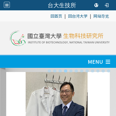
台大生技所
|
|
:::
回首页
回台湾大学
网站导览
MENU