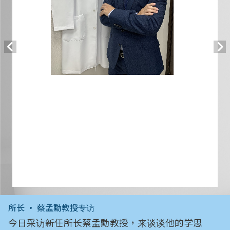
所长 • 蔡孟勳教授专访
今日采访新任所长蔡孟勳教授，来谈谈他的学思