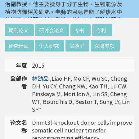
治副教授，他主要投身于分子生物、生物能源及
植物防御相关研究。老师的目标是能了解废水中
的细菌对微藻生长的影响与筛选出能帮助微藻生
长的细菌，若能成功或能提供未来废水处理与微
:::
期刊论文
研讨会论文
专书
专利
藻培养的新选择。
研究计画
个人研究
实验室
荣誉奖项
我们所了解到的仁治老师，是一个富含好奇心。
对生活及生命各种现象产生兴趣，并享受解谜过
年度
2015
程的人。他也曾经转换跑道，研究动物科学。但
最终在漫漫研究路上，透过多方探索还是回到他
全部作
林劭品
,Liao HF, Mo CF, Wu SC, Cheng
最喜欢的植物学科上。老师借由他的经验告诉我
者
DH, Yu CY, Chang KW, Kao TH, Lu CW,
们，去尝试不同的东西及尝试不同的方法，也许
Pinskaya M, Morillon A, Lin SS, Cheng
能够带来意外的惊喜。研究路上总有坎坷，但是
WT, Bourc'his D, Bestor T, Sung LY, Lin
不会只有一条路或是一种解决方式。充实自己的
SP*
知识背景能够让我们在研究路上走得更长远。
论文名
Dnmt3l-knockout donor cells improve
称
somatic cell nuclear transfer
reprogramming efficiency.