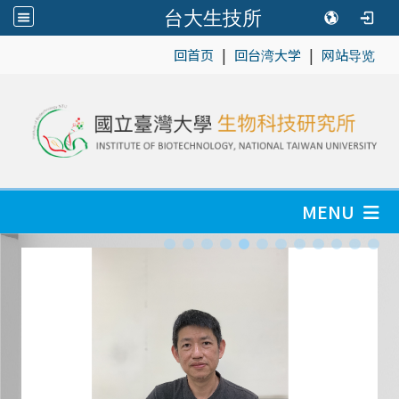
台大生技所
|
|
:::
回首页
回台湾大学
网站导览
MENU