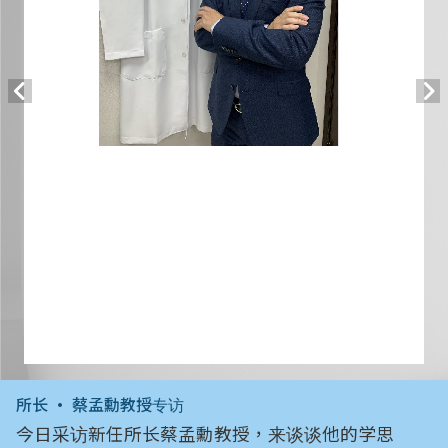
所长 • 蔡孟勳教授专访
专任教师 • 陈仁治老师专访
今日采访新任所长蔡孟勳教授，来谈谈他的学思
今天采访的对象是台大生物科技研究所──陈仁