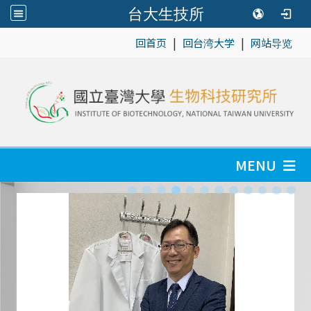
台大生技所
|
|
:::
回首页
回台湾大学
网站导览
MENU