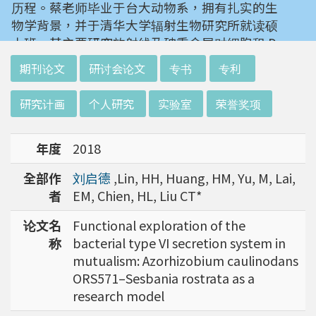
历程。蔡老师毕业于台大动物系，拥有扎实的生
治副教授，他主要投身于分子生物、生物能源及
物学背景，并于清华大学辐射生物研究所就读硕
植物防御相关研究。老师的目标是能了解废水中
士班。其主要研究放射线及砷重金属对细胞和 D
的细菌对微藻生长的影响与筛选出能帮助微藻生
NA 的伤害及细胞表型的改变。就读阳明大学博
长的细菌，若能成功或能提供未来废水处理与微
:::
期刊论文
研讨会论文
专书
专利
士班时，选定研究长期暴露于低剂量辐射钢筋下
藻培养的新选择。
对人体的影响，并比较其他国家高剂量暴露下的
研究计画
个人研究
实验室
荣誉奖项
不同影响。在美国国家卫生研究院从事博士后研
我们所了解到的仁治老师，是一个富含好奇心。
究时，开始了以微阵列技术探讨致癌物质，如重
对生活及生命各种现象产生兴趣，并享受解谜过
年度
2018
金属以及辐射线等对肿瘤细胞的影响，同时有效
程的人。他也曾经转换跑道，研究动物科学。但
率分析以及整合生物芯片所产出之大数据。蔡老
最终在漫漫研究路上，透过多方探索还是回到他
全部作
刘启德
,Lin, HH, Huang, HM, Yu, M, Lai,
师于1996年回到台湾大学任教后，继续以生物
最喜欢的植物学科上。老师借由他的经验告诉我
者
EM, Chien, HL, Liu CT*
芯片搭配生物资讯等为工具，开发专一性生物指
们，去尝试不同的东西及尝试不同的方法，也许
标，应用于精准农业以及侦测癌细胞转移或复发
能够带来意外的惊喜。研究路上总有坎坷，但是
论文名
Functional exploration of the
等在精准医疗上的应用。同时，蔡老师运用次世
不会只有一条路或是一种解决方式。充实自己的
称
bacterial type VI secretion system in
代定序了解台湾乳癌病患中基因体中的变异以及
知识背景能够让我们在研究路上走得更长远。
mutualism: Azorhizobium caulinodans
演化，试图了解癌症复发机制。同时透过次世代
ORS571–Sesbania rostrata as a
定序解出台湾帝雉全基因体资讯。这样的讯息是
research model
只能从基因组分析而无法从生态调查得知，在在