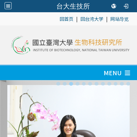
台大生技所
|
|
:::
回首页
回台湾大学
网站导览
MENU