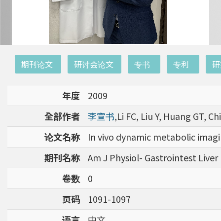
:::
期刊论文
研讨会论文
专书
专利
研
年度
2009
全部作者
李宣书
,Li FC, Liu Y, Huang GT, 
论文名称
In vivo dynamic metabolic imagin
期刊名称
Am J Physiol- Gastrointest Liver
卷数
0
页码
1091-1097
语言
中文