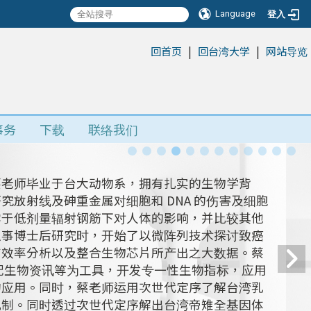
Language
登入
|
|
:::
回首页
回台湾大学
网站导览
事务
下载
联络我们
蔡老师毕业于台大动物系，拥有扎实的生物学背
放射线及砷重金属对细胞和 DNA 的伤害及细胞
露于低剂量辐射钢筋下对人体的影响，并比较其他
从事博士后研究时，开始了以微阵列技术探讨致癌
有效率分析以及整合生物芯片所产出之大数据。蔡
搭配生物资讯等为工具，开发专一性生物指标，应用
的应用。同时，蔡老师运用次世代定序了解台湾乳
机制。同时透过次世代定序解出台湾帝雉全基因体