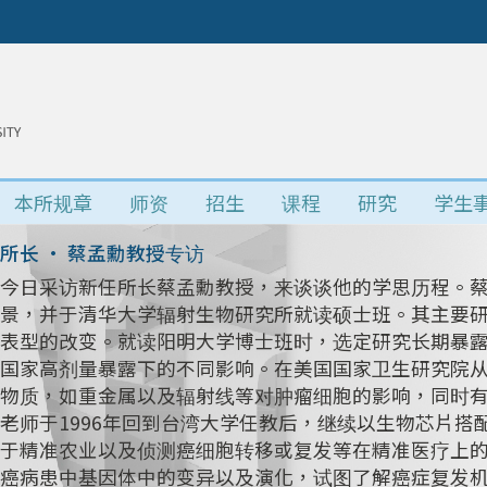
本所规章
师资
招生
课程
研究
学生
所长 • 蔡孟勳教授专访
今日采访新任所长蔡孟勳教授，来谈谈他的学思历程。
景，并于清华大学辐射生物研究所就读硕士班。其主要研究
表型的改变。就读阳明大学博士班时，选定研究长期暴
国家高剂量暴露下的不同影响。在美国国家卫生研究院
物质，如重金属以及辐射线等对肿瘤细胞的影响，同时
老师于1996年回到台湾大学任教后，继续以生物芯片
于精准农业以及侦测癌细胞转移或复发等在精准医疗上
癌病患中基因体中的变异以及演化，试图了解癌症复发